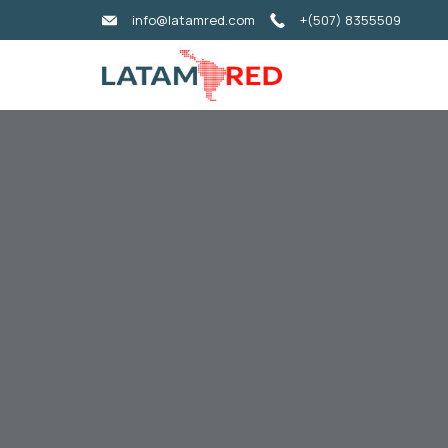
info@latamred.com
+(507) 8355509